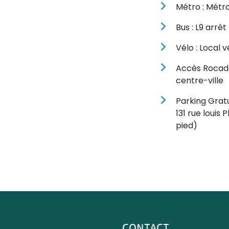
Métro : Métr
Bus : L9 arrê
Vélo : Local v
Accès Rocade 
centre-ville
Parking Gratu
131 rue louis
pied)
CONTACT