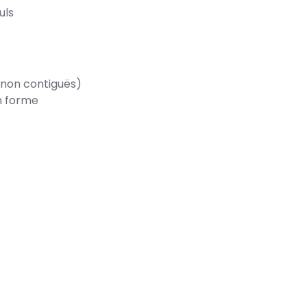
uls
 non contiguës)
n forme