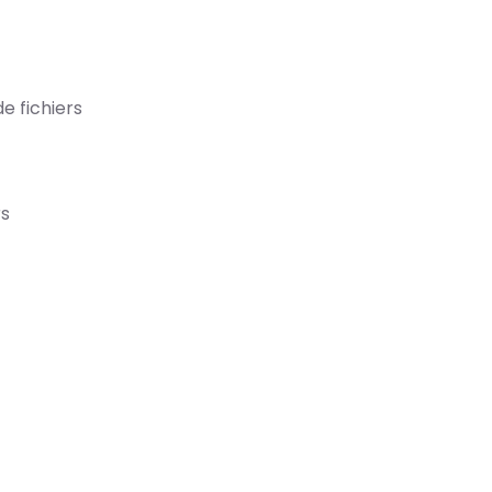
e fichiers
rs