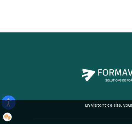
En visitant ce site, vo
© 2026 FormaVista -
Mentions Légales
-
Plan d