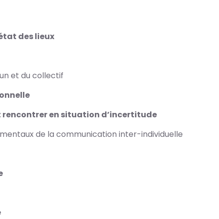
état des lieux
n et du collectif
ionnelle
t rencontrer en situation d’incertitude
entaux de la communication inter-individuelle
e
e